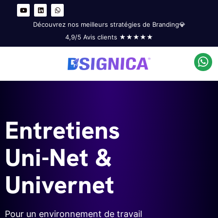
Y
L
W
o
i
h
u
n
a
t
k
t
Découvrez nos meilleurs stratégies de Branding💎
u
e
s
b
d
a
4,9/5 Avis clients ★★★★★
e
i
p
n
p
Par
dsignica
/
06/04/2022
Entretiens
Uni-Net &
Univernet
Pour un environnement de travail