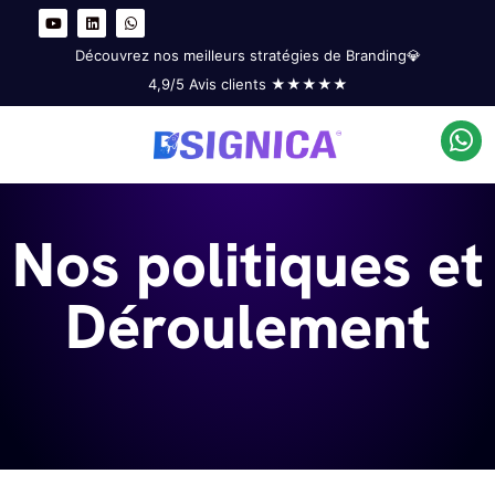
Y
L
W
o
i
h
u
n
a
t
k
t
Découvrez nos meilleurs stratégies de Branding💎
u
e
s
b
d
a
4,9/5 Avis clients ★★★★★
e
i
p
n
p
Nos politiques et
Déroulement