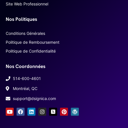
Site Web Professionnel
Nos Politiques
Conditions Générales
Politique de Remboursement
Politique de Confidentialité
Nos Coordonnées
514-600-4601
Montréal, QC
support@dsignica.com
Y
F
L
I
P
W
o
a
i
n
i
o
u
c
n
s
n
r
t
e
k
t
t
d
u
b
e
a
e
p