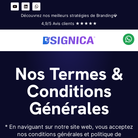
Y
L
W
o
i
h
u
n
a
t
k
t
Découvrez nos meilleurs stratégies de Branding💎
u
e
s
b
d
a
4,9/5 Avis clients ★★★★★
e
i
p
n
p
Nos Termes &
Conditions
Générales
* En naviguant sur notre site web, vous acceptez
nos conditions générales et politique de