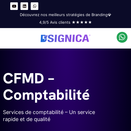
Y
L
W
o
i
h
u
n
a
t
k
t
Découvrez nos meilleurs stratégies de Branding💎
u
e
s
b
d
a
4,9/5 Avis clients ★★★★★
e
i
p
n
p
Par
dsignica
/
02/12/2019
CFMD –
Comptabilité
Services de comptabilité – Un service
rapide et de qualité